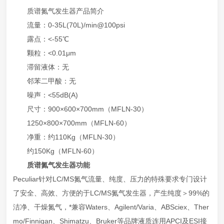
质谱氮气发生器产品简介
流量：0-35L(70L)/min@100psi
露点：<-55℃
颗粒：<0.01μm
滞留液体：无
邻苯二甲酸：无
噪声：<55dB(A)
尺寸：900×600×700mm（MFLN-30）
1250×800×700mm（MFLN-60）
净重：约110Kg（MFLN-30）
约150Kg（MFLN-60）
质谱氮气发生器功能
Peculiar针对LC/MS氮气流量、纯度、压力的特殊要求专门设计
了安全、高效、方便的于LC/MS氮气发生器，产生纯度＞99%的
洁净、干燥氮气，*兼容Waters、Agilent/Varia、ABSciex、Ther
mo/Finnigan、Shimatzu、Bruker等品牌液质连用APCI及ESI接