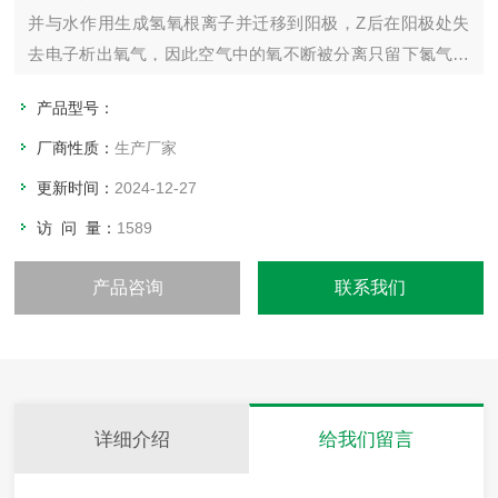
并与水作用生成氢氧根离子并迁移到阳极，Z后在阳极处失
去电子析出氧气，因此空气中的氧不断被分离只留下氮气。
再经过后级过滤、稳压、稳流处理从而得到高纯的氮气。
产品型号：
厂商性质：
生产厂家
更新时间：
2024-12-27
访 问 量：
1589
产品咨询
联系我们
详细介绍
给我们留言