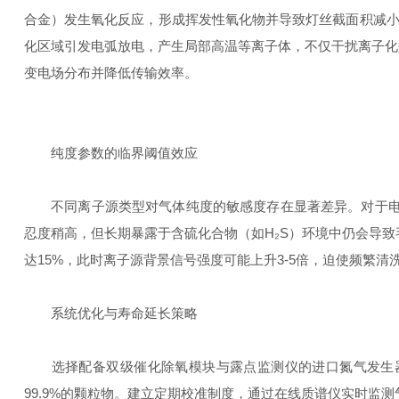
合金）发生氧化反应，形成挥发性氧化物并导致灯丝截面积减小、
化区域引发电弧放电，产生局部高温等离子体，不仅干扰离子化
变电场分布并降低传输效率。
纯度参数的临界阈值效应
不同离子源类型对气体纯度的敏感度存在显著差异。对于电子轰击源（
忍度稍高，但长期暴露于含硫化合物（如H₂S）环境中仍会导致
达15%，此时离子源背景信号强度可能上升3-5倍，迫使频繁清
系统优化与寿命延长策略
选择配备双级催化除氧模块与露点监测仪的进口氮气发生器可有
99.9%的颗粒物。建立定期校准制度，通过在线质谱仪实时监