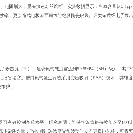
电阻增大，显著加速灯丝熔断。实验数据显示，当氧含量从0.1ppm
效率，更会造成电极表面腐蚀与绝缘陶瓷破裂。烃类杂质经电子轰
EI），建议氮气纯度需达到99.999%（5N）级别，其中O₂≤0.1
毛细管堵塞。进口氮气发生器若采用变压吸附（PSA）技术，其纯度
洗维护。
效控制杂质水平。研究表明，维持气体管路持续加热至80℃以上
测气体杂质含量，当检测到O₂浓度异常波动时立即更换纯化柱，可将离