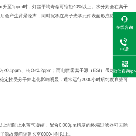
升至1ppm时，灯丝平均寿命可缩短40%以上。水分则会在离子
击后会产生背景噪声，同时沉积在离子光学元件表面形成碳垢，改
在线咨询
电话
ppm、H₂O≤0.2ppm；而电喷雾离子源（ESI）虽对杂质容
微信咨询/p>
稳定性受分子筛老化影响明显，通常运行2000小时后纯度衰减可
能防止水蒸气凝结，配合0.003μm精度的终端过滤器可去除
子源故障间隔延长至8000小时以上。