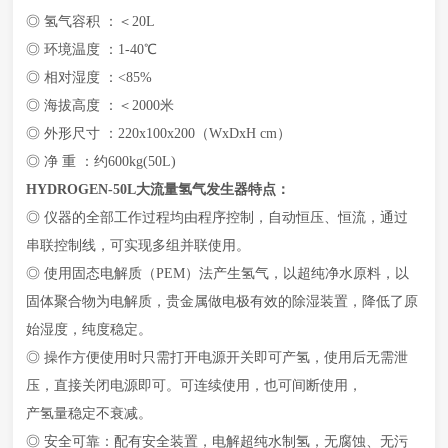
◎ 氢气容积 ：＜20L
◎ 环境温度 ：1-40℃
◎ 相对湿度 ：<85%
◎ 海拔高度 ：＜2000米
◎ 外形尺寸 ：220x100x200（WxDxH cm）
◎ 净 重 ：约600kg(50L)
HYDROGEN-50L
大流量
氢气发生器特点：
◎ 仪器的全部工作过程均由程序控制，自动恒压、恒流，通过
串联控制线，可实现多组并联使用。
◎ 使用固态电解质（PEM）法产生氢气，以超纯净水原料，以
固体聚合物为电解质，贵金属做电极有效的除湿装置，降低了原
始湿度，纯度稳定。
◎ 操作方便使用时只需打开电源开关即可产氢，使用后无需泄
压，直接关闭电源即可。可连续使用，也可间断使用，
产氢量稳定不衰减。
◎ 安全可靠：配有安全装置，电解超纯水制氢，无腐蚀、无污