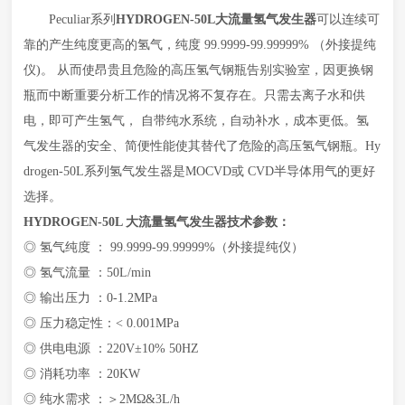
Peculiar系列
HYDROGEN-50L
大流量氢气发生器
可以连续可
靠的产生纯度
更高
的氢气，纯度
99.9999-99.99999% （外接提纯
仪)。 从而使昂贵且危险的高压氢气钢瓶告别实验室，因更换钢
瓶而中断重要分析工作的情况将不复存在。只需去离子水和供
电，即可产生氢气， 自带纯水系统，自动补水
，
成本
更
低。氢
气发生器的安全、简便性能使其替代了危险的高压氢气钢瓶。
Hy
drogen-50L系列氢气发生器是MOCVD或 CVD半导体用气的
更好
选择。
HYDROGEN-50L
大流量
氢气发生器
技术参数：
◎ 氢气纯度 ： 99.9999-99.99999%（外接提纯仪）
◎ 氢气流量 ：50L/min
◎ 输出压力 ：0-1.2MPa
◎ 压力稳定性：< 0.001MPa
◎ 供电电源 ：220V±10% 50HZ
◎ 消耗功率 ：20KW
◎ 纯水需求 ：＞2MΩ&3L/h