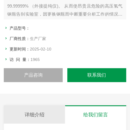
99.99999% （外接提纯仪)。 从而使昂贵且危险的高压氢气
钢瓶告别实验室，因更换钢瓶而中断重要分析工作的情况将
不复存在。只需去离子水和供电，即可产生氢气， 自带纯水
产品型号：
系统，自动补水，成本更低。氢气发生器的安全、简便性能
使其替代了危险的高压氢气钢瓶。
厂商性质：
生产厂家
更新时间：
2025-02-10
访 问 量：
1965
产品咨询
联系我们
详细介绍
给我们留言