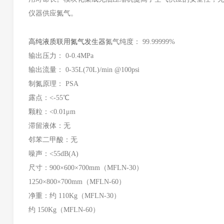
仪器供应氮气。
高纯液质联用氮气发生器
氮气纯度： 99.99999%
输出压力： 0-0.4MPa
输出流量： 0-35L(70L)/min @100psi
制氮原理： PSA
露点：<-55℃
颗粒：<0.01μm
滞留液体：无
邻苯二甲酸：无
噪声：<55dB(A)
尺寸：900×600×700mm（MFLN-30）
1250×800×700mm（MFLN-60）
净重：约 110Kg（MFLN-30）
约 150Kg（MFLN-60）