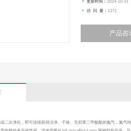
更新时间：
2024-10-31
访 问 量：
1271
产品咨
言
无须二次净化，即可连续获得洁净、干燥、无邻苯二甲酸酯的氮气，氮气
外来压缩气源。流速范围从34L/min 或64 L/min 两种型号可选