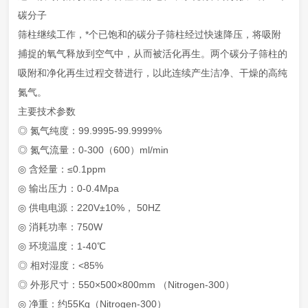
碳分子
筛柱继续工作，*个已饱和的碳分子筛柱经过快速降压，将吸附
捕捉的氧气释放到空气中，从而被活化再生。两个碳分子筛柱的
吸附和净化再生过程交替进行，以此连续产生洁净、干燥的高纯
氮气。
主要技术参数
◎ 氮气纯度：99.9995-99.9999%
◎ 氮气流量：0-300（600）ml/min
◎ 含烃量：≤0.1ppm
◎ 输出压力：0-0.4Mpa
◎ 供电电源：220V±10%， 50HZ
◎ 消耗功率：750W
◎ 环境温度：1-40℃
◎ 相对湿度：<85%
◎ 外形尺寸：550×500×800mm （Nitrogen-300）
◎ 净重：约55Kg（Nitrogen-300）