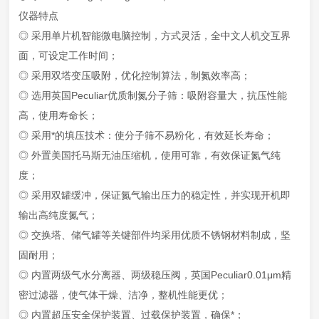
仪器特点
◎ 采用单片机智能微电脑控制，方式灵活，全中文人机交互界
面，可设定工作时间；
◎ 采用双塔变压吸附，优化控制算法，制氮效率高；
◎ 选用英国Peculiar优质制氮分子筛：吸附容量大，抗压性能
高，使用寿命长；
◎ 采用*的填压技术：使分子筛不易粉化，有效延长寿命；
◎ 外置美国托马斯无油压缩机，使用可靠，有效保证氮气纯
度；
◎ 采用双罐缓冲，保证氮气输出压力的稳定性，并实现开机即
输出高纯度氮气；
◎ 交换塔、储气罐等关键部件均采用优质不锈钢材料制成，坚
固耐用；
◎ 内置两级气水分离器、两级稳压阀，英国Peculiar0.01μm精
密过滤器，使气体干燥、洁净，整机性能更优；
◎ 内置超压安全保护装置、过载保护装置，确保*；