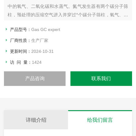
中的氧气、二氧化碳和水蒸气。氮气发生器有两个碳分子筛
柱，预处理的压缩空气进入并穿过*个碳分子筛柱，氧气、二
氧化碳、水蒸气及其他杂质被碳分子筛吸附，只允许氮气通
产品型号：
Gas GC expert
过碳分子筛并进入内部氮气罐。
厂商性质：
生产厂家
更新时间：
2024-10-31
访 问 量：
1424
产品咨询
联系我们
详细介绍
给我们留言