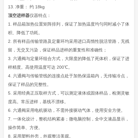
13. 净重： 约 18kg
顶空进样器
仪器特点：
1. 样品箱加热位置矩阵排列，保证了加热温度均匀同时减小了体
积、降低了功耗。
2. 所有样品传输管路及定量环均采用进口高惰性脱活管路，无残
留，无交叉污染，保证样品进样的重复性和准确性；
3. 六通阀与定量环组合方式，大限度的降低了死体积，保证了进
样精度。高使用温度可达 200℃。
4. 六通阀与传输管线的连接点处于加热保温箱内，无传输冷点，
保证了样品的完整性。
5. 采用经典正压取样方式，可以测定液体或固体样品，检测灵敏
度高。常压进样，基线不漂移。
6. 六通阀采用电机驱动，不需外接驱动气体，使用安全方便。
7. 一体化设计，整机结构紧凑；微电脑控制，全中文液晶显示，
操作简单、方便。
8. 采用塑料外壳，外观整洁美观。