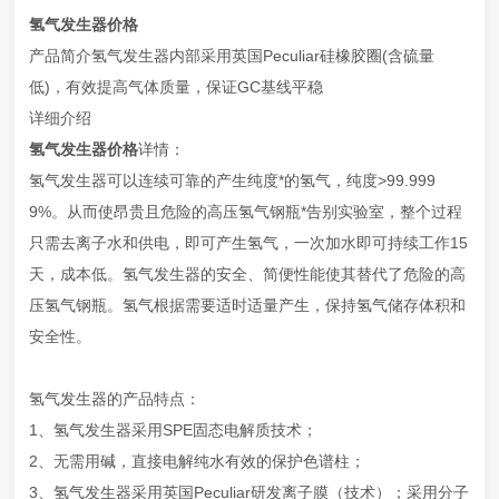
氢气发生器价格
产品简介氢气发生器内部采用英国Peculiar硅橡胶圈(含硫量
低)，有效提高气体质量，保证GC基线平稳
详细介绍
氢气发生器价格
详情：
氢气发生器可以连续可靠的产生纯度*的氢气，纯度>99.999
9%。从而使昂贵且危险的高压氢气钢瓶*告别实验室，整个过程
只需去离子水和供电，即可产生氢气，一次加水即可持续工作15
天，成本低。氢气发生器的安全、简便性能使其替代了危险的高
压氢气钢瓶。氢气根据需要适时适量产生，保持氢气储存体积和
安全性。
氢气发生器的产品特点：
1、氢气发生器采用SPE固态电解质技术；
2、无需用碱，直接电解纯水有效的保护色谱柱；
3、氢气发生器采用英国Peculiar研发离子膜（技术）；采用分子