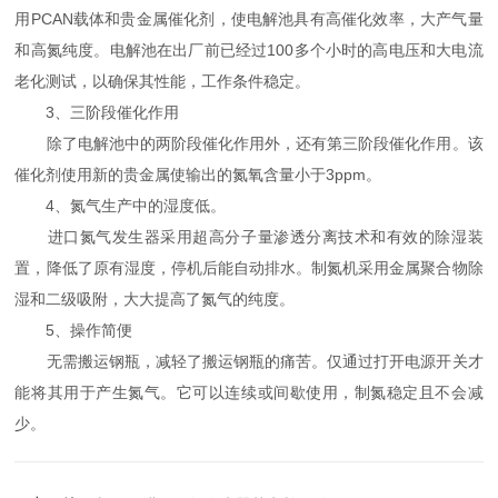
用PCAN载体和贵金属催化剂，使电解池具有高催化效率，大产气量
和高氮纯度。电解池在出厂前已经过100多个小时的高电压和大电流
老化测试，以确保其性能，工作条件稳定。
3、三阶段催化作用
除了电解池中的两阶段催化作用外，还有第三阶段催化作用。该
催化剂使用新的贵金属使输出的氮氧含量小于3ppm。
4、氮气生产中的湿度低。
进口氮气发生器采用超高分子量渗透分离技术和有效的除湿装
置，降低了原有湿度，停机后能自动排水。制氮机采用金属聚合物除
湿和二级吸附，大大提高了氮气的纯度。
5、操作简便
无需搬运钢瓶，减轻了搬运钢瓶的痛苦。仅通过打开电源开关才
能将其用于产生氮气。它可以连续或间歇使用，制氮稳定且不会减
少。